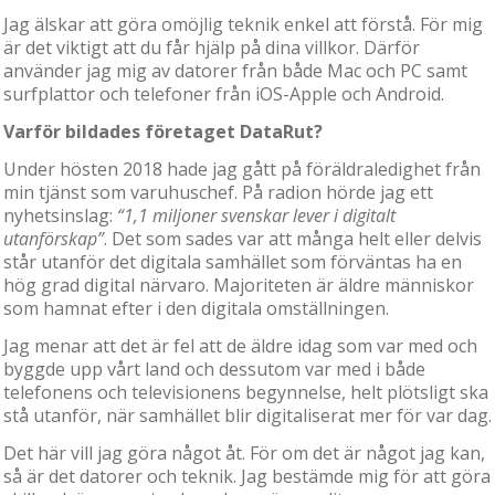
Jag älskar att göra omöjlig teknik enkel att förstå. För mig
är det viktigt att du får hjälp på dina villkor. Därför
använder jag mig av datorer från både Mac och PC samt
surfplattor och telefoner från iOS-Apple och Android.
Varför bildades företaget DataRut?
Under hösten 2018 hade jag gått på föräldraledighet från
min tjänst som varuhuschef. På radion hörde jag ett
nyhetsinslag:
“1,1 miljoner svenskar lever i digitalt
utanförskap”
. Det som sades var att många helt eller delvis
står utanför det digitala samhället som förväntas ha en
hög grad digital närvaro. Majoriteten är äldre människor
som hamnat efter i den digitala omställningen.
Jag menar att det är fel att de äldre idag som var med och
byggde upp vårt land och dessutom var med i både
telefonens och televisionens begynnelse, helt plötsligt ska
stå utanför, när samhället blir digitaliserat mer för var dag.
Det här vill jag göra något åt. För om det är något jag kan,
så är det datorer och teknik. Jag bestämde mig för att göra