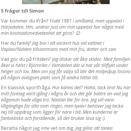
5 frågor till Simon
Var kommer du ifrån?
Född 1981 i småland, men uppväxt i
Härjedalen. Hm, undrar just om min uppväxt har något med
min kostnadsmedvetenhet att göra? 😉
Har du familj?
Jag bor i ett vackert hus vid vattnet i
Vaplan/Nälden tillsammans med min fru, dotter och son.
Vad gör du på fritiden?
Jag älskar att åka skidor. Med familjen
åker vi helst i Björnrike / Vemdalen där vi har vår tillflykt under
helger och lov. Men om jag får välja så blir det midjedjup lössnö
på någon avlägsen plats som få andra hittar till.
En klassisk sportfråga.
Hur känns det? Haha, tack bra! Nu har
mitt företag varit igång i några år och det går bättre än vad jag
någonsin hade våga tro. Nästan lite för bra. Jag vill vara
tillgängliga för alla som ringer, men tyvärr behöver jag tacka
nej till uppdrag som ligger för nära i tid. Men kunderna är
fantastiska och förstående, så det brukar lösa sig :).
Berätta något jag inte vet om dig.
Jag gillar att tänka