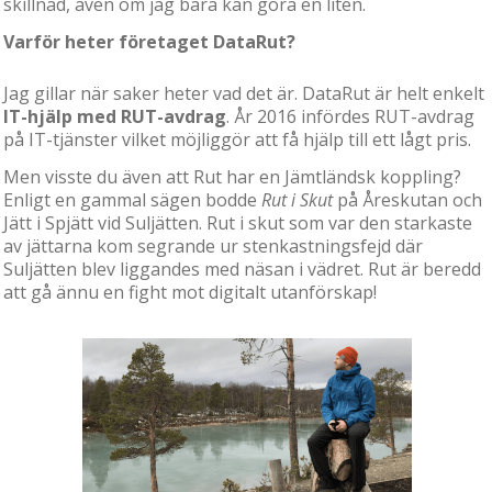
skillnad, även om jag bara kan göra en liten.
Varför heter företaget DataRut?
Jag gillar när saker heter vad det är. DataRut är helt enkelt
IT-hjälp med RUT-avdrag
. År 2016 infördes RUT-avdrag
på IT-tjänster vilket möjliggör att få hjälp till ett lågt pris.
Men visste du även att Rut har en Jämtländsk koppling?
Enligt en gammal sägen bodde
Rut i Skut
på Åreskutan och
Jätt i Spjätt vid Suljätten. Rut i skut som var den starkaste
av jättarna kom segrande ur stenkastningsfejd där
Suljätten blev liggandes med näsan i vädret. Rut är beredd
att gå ännu en fight mot digitalt utanförskap!