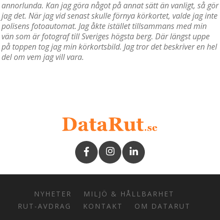
annorlunda. Kan jag göra något på annat sätt än vanligt, så gör
jag det. När jag vid senast skulle förnya körkortet, valde jag inte
polisens fotoautomat. Jag åkte istället tillsammans med min
vän som är fotograf till Sveriges högsta berg. Där längst uppe
på toppen tog jag min körkortsbild. Jag tror det beskriver en hel
del om vem jag vill vara.
NYHETER
MILJÖ & HÅLLBARHET
RUT-AVDRAG
KONTAKT
OM DATARUT